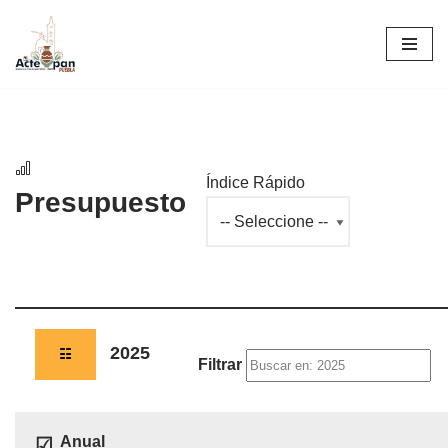
Saltar
al
contenido
Índice Rápido
Presupuesto
2025
☷
Filtrar
Anual
☑